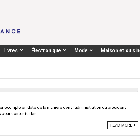
Livres
Électronique
Mode
Maison et cuisin
ier exemple en date de la manière dont l’administration du président
 pour contester les ...
READ MORE +