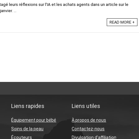
agé leurs réflexions sur l'IA et les achats agents dans un article sur le
nvier. ...
READ MORE +
Liens rapides
Liens utiles
Équipement pour bébé
À propos de nous
Soins de la peau
Contactez-nous
Écouteurs
Divulgation d’affiliation