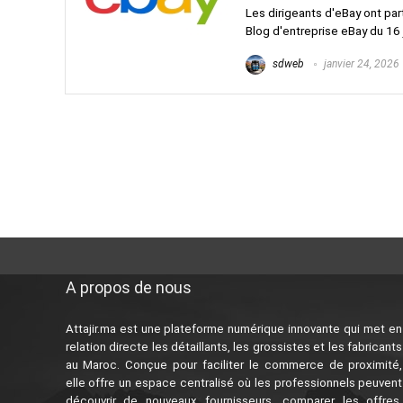
Les dirigeants d'eBay ont part
Blog d'entreprise eBay du 16 ja
sdweb
janvier 24, 2026
A propos de nous
Attajir.ma est une plateforme numérique innovante qui met en
relation directe les détaillants, les grossistes et les fabricants
au Maroc. Conçue pour faciliter le commerce de proximité,
elle offre un espace centralisé où les professionnels peuvent
découvrir de nouveaux fournisseurs, comparer les offres,