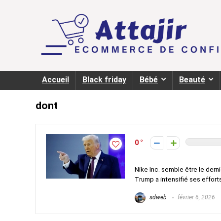
Accueil
Black friday
Bébé
Beauté
dont
0
Nike Inc. semble être le dern
Trump a intensifié ses efforts
sdweb
février 6, 2026