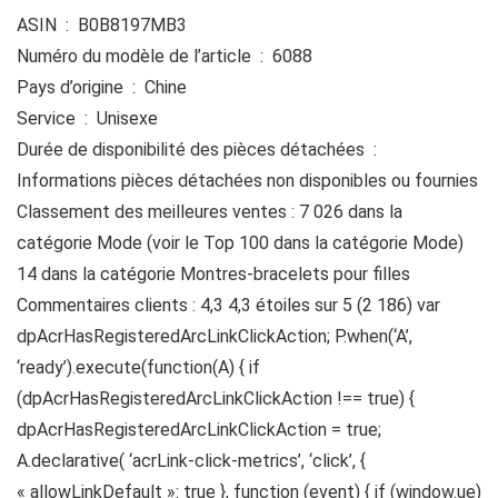
ASIN ‏ : ‎ B0B8197MB3
Numéro du modèle de l’article ‏ : ‎ 6088
Pays d’origine ‏ : ‎ Chine
Service ‏ : ‎ Unisexe
Durée de disponibilité des pièces détachées ‏ : ‎
Informations pièces détachées non disponibles ou fournies
Classement des meilleures ventes : 7 026 dans la
catégorie Mode (voir le Top 100 dans la catégorie Mode)
14 dans la catégorie Montres-bracelets pour filles
Commentaires clients : 4,3 4,3 étoiles sur 5 (2 186) var
dpAcrHasRegisteredArcLinkClickAction; P.when(‘A’,
‘ready’).execute(function(A) { if
(dpAcrHasRegisteredArcLinkClickAction !== true) {
dpAcrHasRegisteredArcLinkClickAction = true;
A.declarative( ‘acrLink-click-metrics’, ‘click’, {
« allowLinkDefault »: true }, function (event) { if (window.ue)