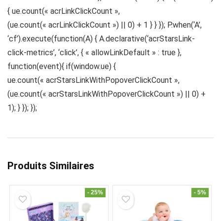
{ ue.count(« acrLinkClickCount »,
(ue.count(« acrLinkClickCount ») || 0) + 1 } } }); P.when(‘A’,
‘cf’).execute(function(A) { A.declarative(‘acrStarsLink-
click-metrics’, ‘click’, { « allowLinkDefault » : true },
function(event){ if(window.ue) {
ue.count(« acrStarsLinkWithPopoverClickCount »,
(ue.count(« acrStarsLinkWithPopoverClickCount ») || 0) +
1); } }); });
Produits Similaires
- 25%
- 5%