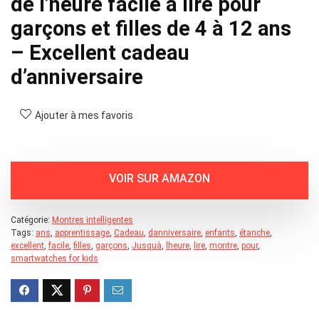
de l’heure facile à lire pour
garçons et filles de 4 à 12 ans
– Excellent cadeau
d’anniversaire
Ajouter à mes favoris
Catégorie:
Montres intelligentes
Tags:
ans
,
apprentissage
,
Cadeau
,
danniversaire
,
enfants
,
étanche
,
excellent
,
facile
,
filles
,
garçons
,
Jusquà
,
lheure
,
lire
,
montre
,
pour
,
smartwatches for kids