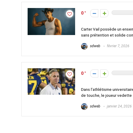
0
Carter Vail possède un ense
sans prétention et solide com
sdweb
février 7, 2026
0
Dans l’athlétisme universitaire
de touche, le joueur vedette s
sdweb
janvier 24, 2026