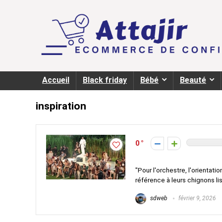
Accueil
Black friday
Bébé
Beauté
inspiration
0
"Pour l'orchestre, l'orientati
référence à leurs chignons lis
sdweb
février 9, 2026