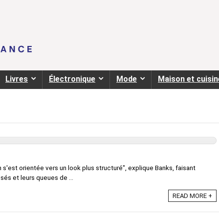
Livres
Électronique
Mode
Maison et cuisin
on s'est orientée vers un look plus structuré", explique Banks, faisant
sés et leurs queues de ...
READ MORE +