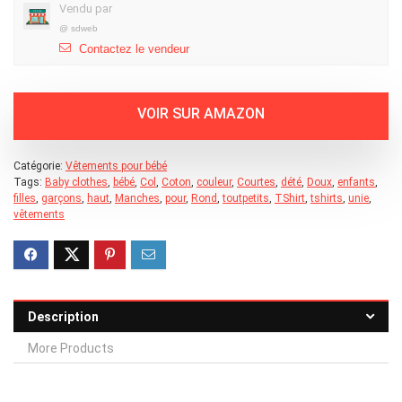
Vendu par
@
sdweb
Contactez le vendeur
Catégorie:
Vêtements pour bébé
Tags:
Baby clothes
,
bébé
,
Col
,
Coton
,
couleur
,
Courtes
,
dété
,
Doux
,
enfants
,
filles
,
garçons
,
haut
,
Manches
,
pour
,
Rond
,
toutpetits
,
TShirt
,
tshirts
,
unie
,
vêtements
Description
More Products