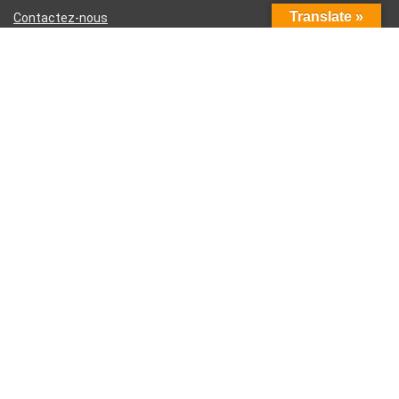
Translate »
Contactez-nous
Divulgation d’affiliation Amazon
Conditions générales d’utilisation
Politique de confidentialité
Inscrivez-vous à la newsletter hebdomadaire
Votre e-mail