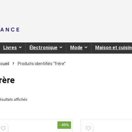
Livres
Électronique
Mode
Maison et cuisin
cueil
Produits identifiés “frère”
rère
résultats affichés
- 45%