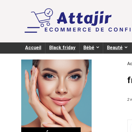
Accueil
Black friday
Bébé
Beauté
Ac
f
2 