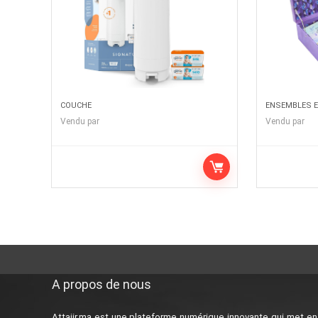
COUCHE
ENSEMBLES E
Vendu par
Vendu par
A propos de nous
Attajir.ma est une plateforme numérique innovante qui met en