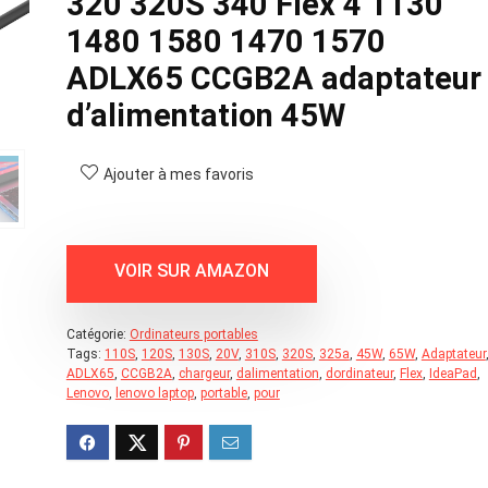
320 320S 340 Flex 4 1130
1480 1580 1470 1570
ADLX65 CCGB2A adaptateur
d’alimentation 45W
Ajouter à mes favoris
Catégorie:
Ordinateurs portables
Tags:
110S
,
120S
,
130S
,
20V
,
310S
,
320S
,
325a
,
45W
,
65W
,
Adaptateur
ADLX65
,
CCGB2A
,
chargeur
,
dalimentation
,
dordinateur
,
Flex
,
IdeaPad
,
Lenovo
,
lenovo laptop
,
portable
,
pour