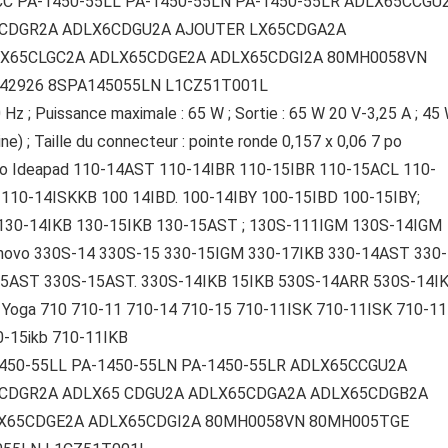
45WCC PA-1450-55LL PA-1450-55LN PA-1450-55LR ADLX65CCGU
5CDGR2A ADLX6CDGU2A AJOUTER LX65CDGA2A
X65CLGC2A ADLX65CDGE2A ADLX65CDGI2A 80MH0058VN
42926 8SPA145055LN L1CZ51T001L
Hz ; Puissance maximale : 65 W ; Sortie : 65 W 20 V-3,25 A ; 45
ine) ; Taille du connecteur : pointe ronde 0,157 x 0,06 7 po
ovo Ideapad 110-14AST 110-14IBR 110-15IBR 110-15ACL 110-
110-14ISKKB 100 14IBD. 100-14IBY 100-15IBD 100-15IBY;
 130-14IKB 130-15IKB 130-15AST ; 130S-111IGM 130S-14IGM
Lenovo 330S-14 330S-15 330-15IGM 330-17IKB 330-14AST 330-
5AST 330S-15AST. 330S-14IKB 15IKB 530S-14ARR 530S-14I
Yoga 710 710-11 710-14 710-15 710-11ISK 710-11ISK 710-11
0-15ikb 710-11IKB
-1450-55LL PA-1450-55LN PA-1450-55LR ADLX65CCGU2A
5CDGR2A ADLX65 CDGU2A ADLX65CDGA2A ADLX65CDGB2A
X65CDGE2A ADLX65CDGI2A 80MH0058VN 80MH005TGE