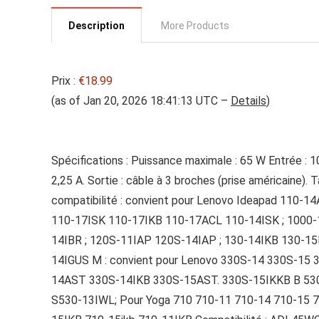
Description
More Products
Prix :
€18.99
(as of Jan 20, 2026 18:41:13 UTC –
Details
)
Spécifications : Puissance maximale : 65 W Entrée : 1
2,25 A. Sortie : câble à 3 broches (prise américaine).
compatibilité : convient pour Lenovo Ideapad 110
110-17ISK 110-17IKB 110-17ACL 110-14ISK ; 1000-
14IBR ; 120S-11IAP 120S-14IAP ; 130-14IKB 130-15
14IGUS M : convient pour Lenovo 330S-14 330S-1
14AST 330S-14IKB 330S-15AST. 330S-15IKKB B 5
S530-13IWL; Pour Yoga 710 710-11 710-14 710-15 