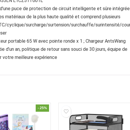
055LN L1CZ51T001L
ne puce de protection de circuit intelligente et sûre intégrée
es matériaux de la plus haute qualité et comprend plusieurs
 PTC/cyclique/surcharge/surtension/surchauffe/surintensité/cou
iser
teur portable 65 W avec pointe ronde x 1 ; Chargeur AntsWang
e d’un an, politique de retour sans souci de 30 jours, équipe de
ur votre meilleure expérience
- 25%