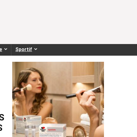
e
Sportif
S
S