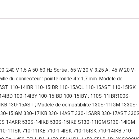
00-240 V 1,5 A 50-60 Hz Sortie : 65 W 20 V-3,25 A ; 45 W 20 V-
 Taille du connecteur : pointe ronde 4 x 1,7 mm. Modèle de
-14AST 110-14IBR 110-15IBR 110-15ACL 110-15AST 110-15ISK
14IBD 100-14IBY 100-15IBD 100-15IBY ; 110S-11IBR100S-
IKB 130-15AST ; Modèle de compatibilité 130S-11IGM 1330S-
5 330-15IGM 330-17IKB 330-14AST 330-15ARR 330-17AST 330S
30S 14ARR 530S-14IKB 530S-15IKB S130-11IGM S130-14IGM
710-11ISK 710-11IKB 710-1 4ISK 710-15ISK 710-14IKB 710-