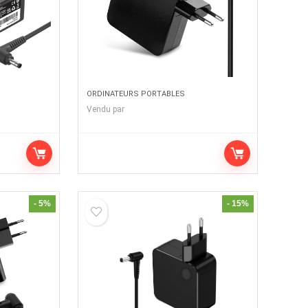
ORDINATEURS PORTABLES
Vendu par
- 5%
- 15%