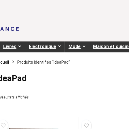
Livres
Électronique
Mode
Maison et cuisin
cueil
Produits identifiés “IdeaPad”
deaPad
 résultats affichés