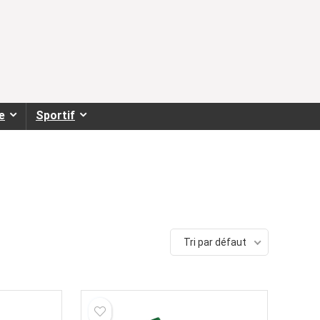
e
Sportif
Tri par défaut