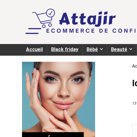
Accueil
Black friday
Bébé
Beauté
Ac
I
13