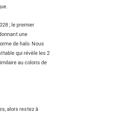
que.
028 ; le premier
s donnant une
 forme de halo. Nous
table qui révèle les 2
similaire au coloris de
es, alors restez à