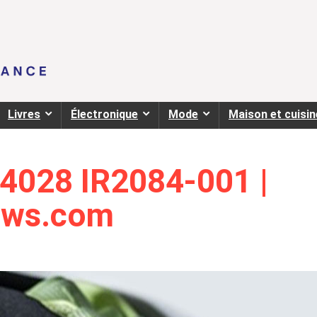
Livres
Électronique
Mode
Maison et cuisin
 4028 IR2084-001 |
ews.com