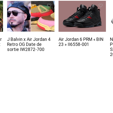
r
J Balvin x Air Jordan 4
Air Jordan 6 PRM « BIN
N
t
Retro OG Date de
23 » II6558-001
P
sortie IW2872-700
S
2