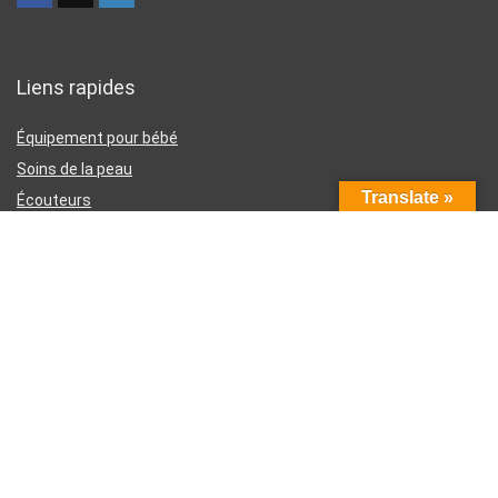
Liens rapides
Équipement pour bébé
Soins de la peau
Translate »
Écouteurs
Téléphones intelligents
Instruments d’écriture
Liens utiles
À propos de nous
Contactez-nous
Divulgation d’affiliation Amazon
Conditions générales d’utilisation
Politique de confidentialité