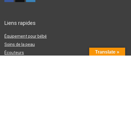
Liens rapides
Équipement pour bébé
Soins de la peau
Translate »
Écouteurs
Téléphones intelligents
Instruments d’écriture
Liens utiles
À propos de nous
Contactez-nous
Divulgation d’affiliation Amazon
Conditions générales d’utilisation
Politique de confidentialité