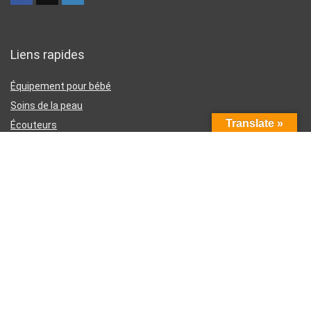
Liens rapides
Équipement pour bébé
Soins de la peau
Translate »
Écouteurs
Téléphones intelligents
Instruments d’écriture
Liens utiles
À propos de nous
Contactez-nous
Divulgation d’affiliation Amazon
Conditions générales d’utilisation
Politique de confidentialité