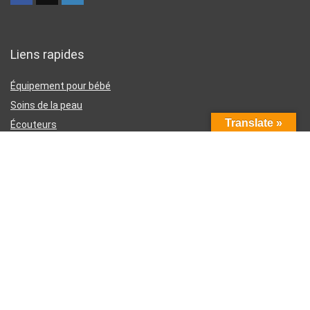
Liens rapides
Équipement pour bébé
Soins de la peau
Translate »
Écouteurs
Téléphones intelligents
Instruments d’écriture
Liens utiles
À propos de nous
Contactez-nous
Divulgation d’affiliation Amazon
Conditions générales d’utilisation
Politique de confidentialité