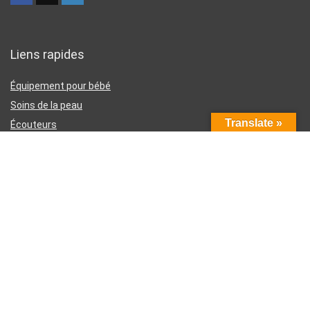
Liens rapides
Équipement pour bébé
Soins de la peau
Translate »
Écouteurs
Téléphones intelligents
Instruments d’écriture
Liens utiles
À propos de nous
Contactez-nous
Divulgation d’affiliation Amazon
Conditions générales d’utilisation
Politique de confidentialité