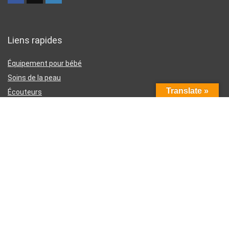
Liens rapides
Équipement pour bébé
Soins de la peau
Translate »
Écouteurs
Téléphones intelligents
Instruments d’écriture
Liens utiles
À propos de nous
Contactez-nous
Divulgation d’affiliation Amazon
Conditions générales d’utilisation
Politique de confidentialité