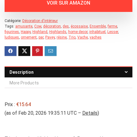
Catégorie:
Décoration d'intérieur
Tags:
amusante
,
Cow
,
décoration
,
des
,
écossaise
,
Ensemble
,
ferme
,
figurines
,
Happy
,
Highland
,
Highlands
,
home decor
,
inhabituel
,
Lesser
,
ludiques
,
ornement
,
par
,
Pavey
,
résine
,
Trio
,
Vache
,
vaches
Description
More Products
Prix :
€15.64
(as of Feb 20, 2026 19:35:11 UTC –
Details
)