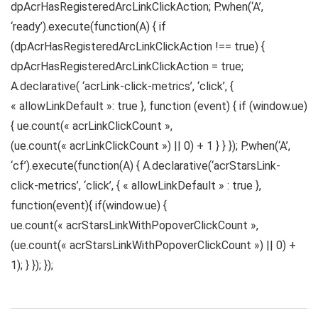
dpAcrHasRegisteredArcLinkClickAction; P.when(‘A’,
‘ready’).execute(function(A) { if
(dpAcrHasRegisteredArcLinkClickAction !== true) {
dpAcrHasRegisteredArcLinkClickAction = true;
A.declarative( ‘acrLink-click-metrics’, ‘click’, {
« allowLinkDefault »: true }, function (event) { if (window.ue)
{ ue.count(« acrLinkClickCount »,
(ue.count(« acrLinkClickCount ») || 0) + 1 } } }); P.when(‘A’,
‘cf’).execute(function(A) { A.declarative(‘acrStarsLink-
click-metrics’, ‘click’, { « allowLinkDefault » : true },
function(event){ if(window.ue) {
ue.count(« acrStarsLinkWithPopoverClickCount »,
(ue.count(« acrStarsLinkWithPopoverClickCount ») || 0) +
1); } }); });