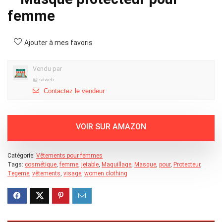
femme
Ajouter à mes favoris
Vendu par
@
sdweb
Contactez le vendeur
Catégorie:
Vêtements pour femmes
Tags:
cosmétique
,
femme
,
jetable
,
Maquillage
,
Masque
,
pour
,
Protecteur
,
Tegeme
,
vêtements
,
visage
,
women clothing