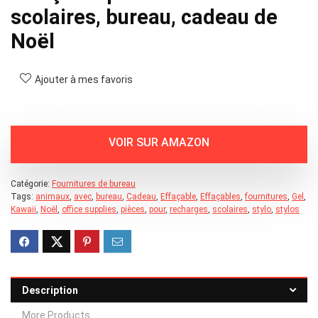
scolaires, bureau, cadeau de
Noël
Ajouter à mes favoris
Catégorie:
Fournitures de bureau
Tags:
animaux
,
avec
,
bureau
,
Cadeau
,
Effaçable
,
Effaçables
,
fournitures
,
Gel
,
Kawaii
,
Noël
,
office supplies
,
pièces
,
pour
,
recharges
,
scolaires
,
stylo
,
stylos
Description
More Products