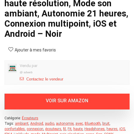
haute résolution, Mode son
ambiant, Autonomie 21 heures,
Connexion multipoint, iOS et
Android – Noir
Ajouter à mes favoris
Vendu par
@
sdweb
Contactez le vendeur
Catégorie:
Écouteurs
Tags:
ambiant
,
Android
,
audio
,
autonomie
,
avec
,
Bluetooth
,
bruit
,
confortables
,
connexion
,
écouteurs
,
fil
,
Fit
,
haute
,
Headphones
,
heures
,
iOS
,