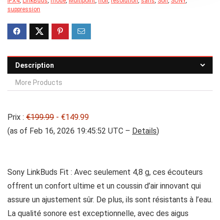
IPX4
,
LinkBuds
,
mode
,
Multipoint
,
noir
,
résolution
,
sans
,
Son
,
SONY
,
suppression
Description
More Products
Prix :
€199.99
- €149.99
(as of Feb 16, 2026 19:45:52 UTC –
Details
)
Sony LinkBuds Fit : Avec seulement 4,8 g, ces écouteurs
offrent un confort ultime et un coussin d’air innovant qui
assure un ajustement sûr. De plus, ils sont résistants à l’eau.
La qualité sonore est exceptionnelle, avec des aigus