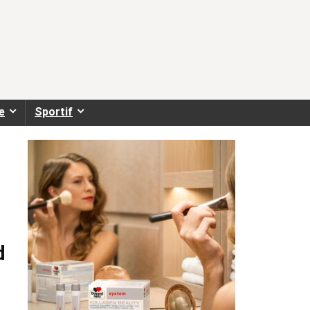
e
Sportif
d
c