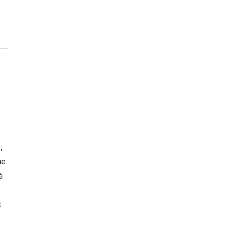
;
e.
à
t