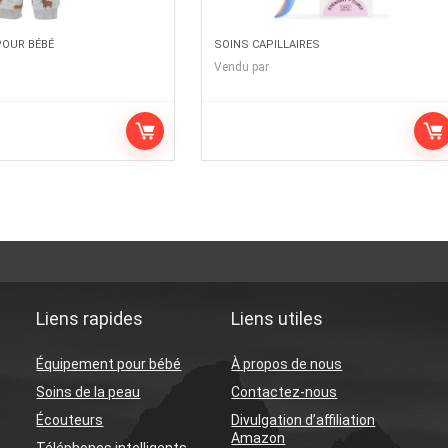
OUR BÉBÉ
SOINS CAPILLAIRES
Vendu par
Liens rapides
Liens utiles
Équipement pour bébé
À propos de nous
Soins de la peau
Contactez-nous
Écouteurs
Divulgation d’affiliation
Amazon
Téléphones intelligents