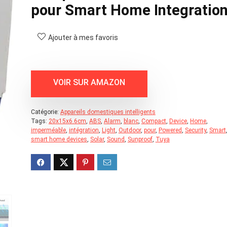
pour Smart Home Integratio
Ajouter à mes favoris
Catégorie:
Appareils domestiques intelligents
Tags:
20x15x6.6cm
,
ABS
,
Alarm
,
blanc
,
Compact
,
Device
,
Home
,
imperméable
,
intégration
,
Light
,
Outdoor
,
pour
,
Powered
,
Security
,
Smart
smart home devices
,
Solar
,
Sound
,
Sunproof
,
Tuya