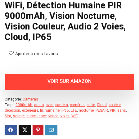
WiFi, Détection Humaine PIR
9000mAh, Vision Nocturne,
Vision Couleur, Audio 2 Voies,
Cloud, IP65
Ajouter à mes favoris
Catégorie:
Caméras
Tags:
9000mAh
,
audio
,
avec
,
caméra
,
caméras
,
carte
,
Cloud
,
couleur
,
détection
,
extérieure
,
fil
,
humaine
,
IP65
,
LTE
,
nocturne
,
PESAIR
,
PIR
,
sans
,
Sim
,
solaire
,
surveillance
,
vision
,
voies
,
WiFi