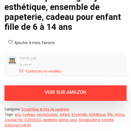
esthétique, ensemble de
papeterie, cadeau pour enfant
fille de 6 à 14 ans
Ajouter à mes favoris
Vendu par
@
sdweb
Contactez le vendeur
Catégorie:
Ensembles et kits de papeterie
Tags:
ans
,
Cadeau
,
daccessoires
,
enfant
,
Ensemble
,
esthétique
,
fille
,
intime
,
Journal
,
Kit
,
OZXVXZO
,
papeterie
,
pièces
,
pour
,
Scrapbooking
,
secrète
,
stationery set kit