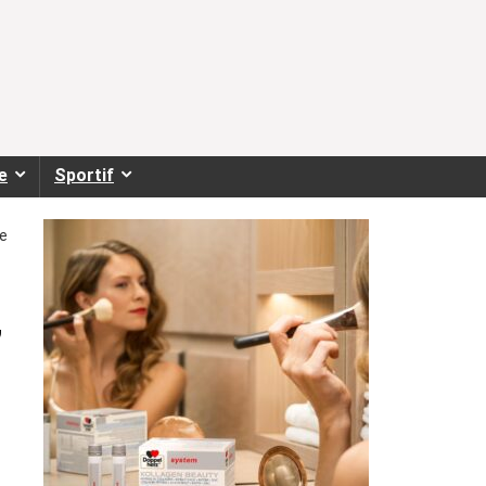
e
Sportif
de
,