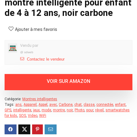
montre intelligente pour enfant
de 4 à 12 ans, noir carbone
Ajouter à mes favoris
Vendu par
@
sdweb
Contactez le vendeur
Catégorie:
Montres intelligentes
Tags:
ans
,
Appareil
,
Appel
,
avec
,
Carbone
,
chat
,
classe
,
connectée
,
enfant
,
GPS
,
intelligente
,
jeux
,
mode
,
montre
,
noir
,
Photo
,
pour
,
réveil
,
smartwatches
for kids
,
SOS
,
Video
,
WiFi