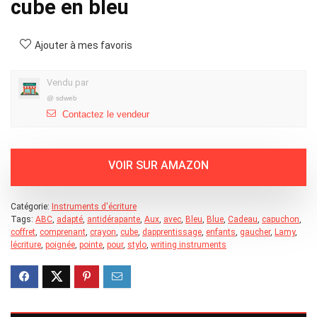
cube en bleu
Ajouter à mes favoris
Vendu par
@
sdweb
Contactez le vendeur
Catégorie:
Instruments d'écriture
Tags:
ABC
,
adapté
,
antidérapante
,
Aux
,
avec
,
Bleu
,
Blue
,
Cadeau
,
capuchon
,
coffret
,
comprenant
,
crayon
,
cube
,
dapprentissage
,
enfants
,
gaucher
,
Lamy
,
lécriture
,
poignée
,
pointe
,
pour
,
stylo
,
writing instruments