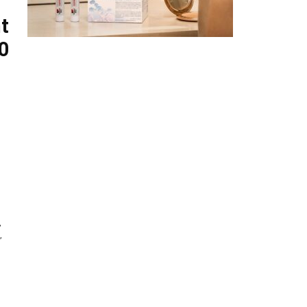
t
40
,
,