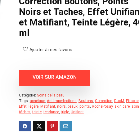
Correction Boutons, Points
Noirs et Taches, Effet Unifian
et Matifiant, Teinte Légère, 
ml
Ajouter à mes favoris
Catégorie:
Soins de la peau
Tags:
acnéique
,
AntiImperfections
,
Boutons
,
Correction
,
DuoM
,
Effaclar
Effet
,
légère
,
Matifiant
,
noirs
,
peaux
,
points
,
RochePosay
,
skin care
,
soin
tâches
,
teinte
,
tendance
,
triple
,
Unifiant