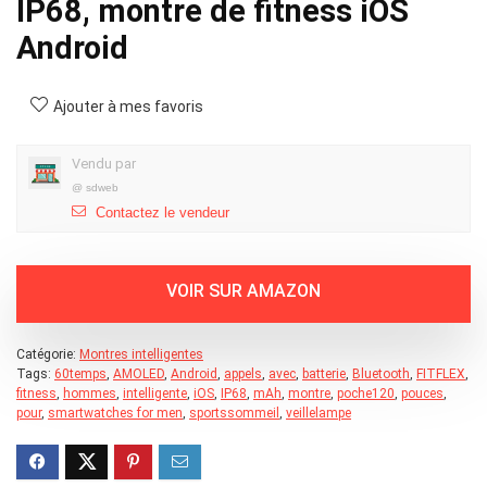
IP68, montre de fitness iOS
Android
Ajouter à mes favoris
Vendu par
@
sdweb
Contactez le vendeur
Catégorie:
Montres intelligentes
Tags:
60temps
,
AMOLED
,
Android
,
appels
,
avec
,
batterie
,
Bluetooth
,
FITFLEX
,
fitness
,
hommes
,
intelligente
,
iOS
,
IP68
,
mAh
,
montre
,
poche120
,
pouces
,
pour
,
smartwatches for men
,
sportssommeil
,
veillelampe