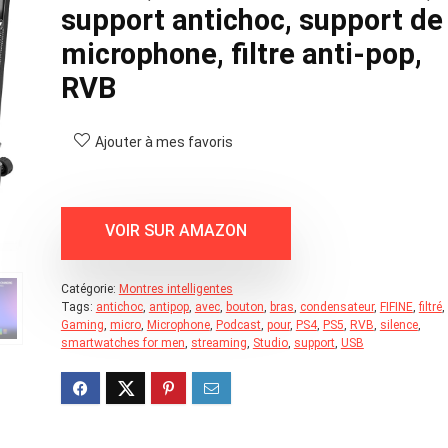
support antichoc, support de
microphone, filtre anti-pop,
RVB
Ajouter à mes favoris
Catégorie:
Montres intelligentes
Tags:
antichoc
,
antipop
,
avec
,
bouton
,
bras
,
condensateur
,
FIFINE
,
filtré
,
Gaming
,
micro
,
Microphone
,
Podcast
,
pour
,
PS4
,
PS5
,
RVB
,
silence
,
smartwatches for men
,
streaming
,
Studio
,
support
,
USB