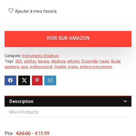
Ajouter à mes favoris
Catégorie:
Instruments d'écriture
Tags:
2B5
,
adultes
,
bureau
,
décriture
,
enfants
,
Ensemble
,
haute
,
lécole
,
papeterie
,
pour
,
professionnel
,
Qualité
,
stylos
,
writing instruments
Description
More Products
Prix :
€20.00
- €15.99