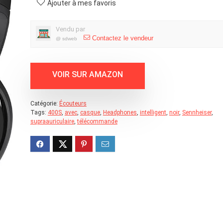
Ajouter à mes favoris
Vendu par
Contactez le vendeur
@
sdweb
Catégorie:
Écouteurs
Tags:
400S
,
avec
,
casque
,
Headphones
,
intelligent
,
noir
,
Sennheiser
,
supraauriculaire
,
télécommande