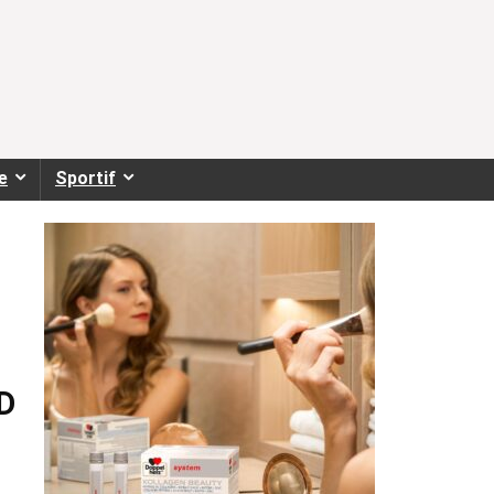
e
Sportif
D