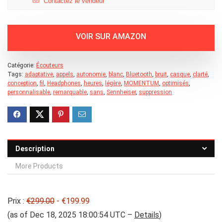
Contactez le vendeur
Catégorie:
Écouteurs
Tags:
adaptative
,
appels
,
autonomie
,
blanc
,
Bluetooth
,
bruit
,
casque
,
clarté
,
conception
,
fil
,
Headphones
,
heures
,
légère
,
MOMENTUM
,
optimisés
,
personnalisable
,
remarquable
,
sans
,
Sennheiser
,
suppression
Description
More Products
Prix :
€299.00
- €199.99
(as of Dec 18, 2025 18:00:54 UTC –
Details
)