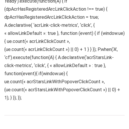
‘ready’).execute(function(A) { if
(dpAcrHasRegisteredArcLinkClickAction !== true) {
dpAcrHasRegisteredArcLinkClickAction = true;
A.declarative( ‘acrLink-click-metrics’, ‘click’, {
« allowLinkDefault »: true }, function (event) { if (window.ue)
{ ue.count(« acrLinkClickCount »,
(ue.count(« acrLinkClickCount ») || 0) + 1 } } }); P.when(‘A’,
‘cf’).execute(function(A) { A.declarative(‘acrStarsLink-
click-metrics’, ‘click’, { « allowLinkDefault » : true },
function(event){ if(window.ue) {
ue.count(« acrStarsLinkWithPopoverClickCount »,
(ue.count(« acrStarsLinkWithPopoverClickCount ») || 0) +
1); } }); });