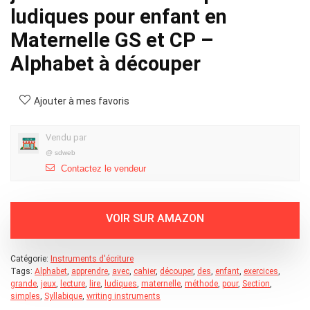
ludiques pour enfant en
Maternelle GS et CP –
Alphabet à découper
Ajouter à mes favoris
Vendu par
@
sdweb
Contactez le vendeur
Catégorie:
Instruments d'écriture
Tags:
Alphabet
,
apprendre
,
avec
,
cahier
,
découper
,
des
,
enfant
,
exercices
,
grande
,
jeux
,
lecture
,
lire
,
ludiques
,
maternelle
,
méthode
,
pour
,
Section
,
simples
,
Syllabique
,
writing instruments