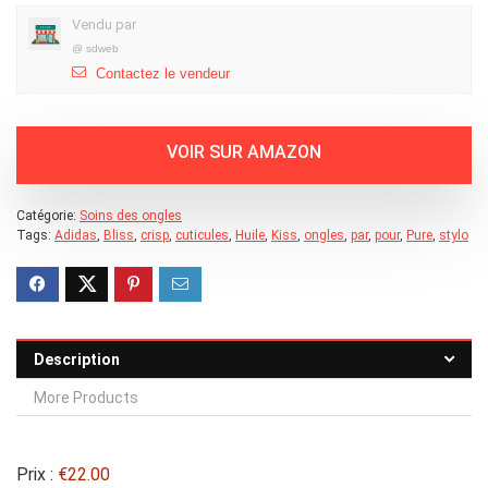
Vendu par
@
sdweb
Contactez le vendeur
Catégorie:
Soins des ongles
Tags:
Adidas
,
Bliss
,
crisp
,
cuticules
,
Huile
,
Kiss
,
ongles
,
par
,
pour
,
Pure
,
stylo
Description
More Products
Prix :
€22.00