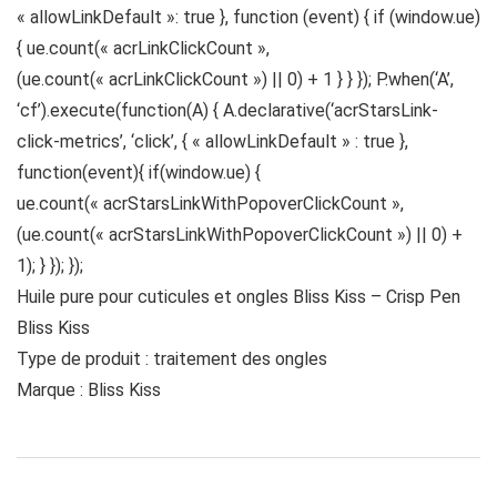
« allowLinkDefault »: true }, function (event) { if (window.ue)
{ ue.count(« acrLinkClickCount »,
(ue.count(« acrLinkClickCount ») || 0) + 1 } } }); P.when(‘A’,
‘cf’).execute(function(A) { A.declarative(‘acrStarsLink-
click-metrics’, ‘click’, { « allowLinkDefault » : true },
function(event){ if(window.ue) {
ue.count(« acrStarsLinkWithPopoverClickCount »,
(ue.count(« acrStarsLinkWithPopoverClickCount ») || 0) +
1); } }); });
Huile pure pour cuticules et ongles Bliss Kiss – Crisp Pen
Bliss Kiss
Type de produit : traitement des ongles
Marque : Bliss Kiss