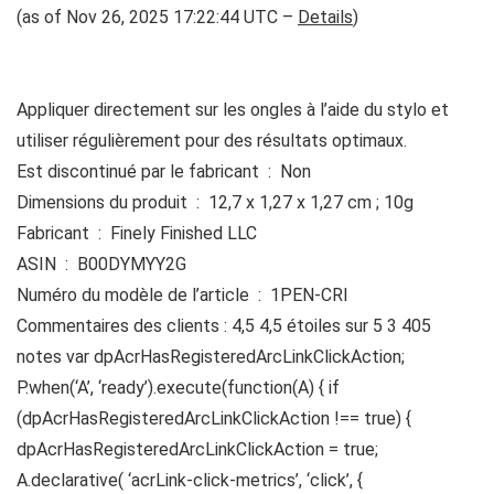
(as of Nov 26, 2025 17:22:44 UTC –
Details
)
Appliquer directement sur les ongles à l’aide du stylo et
utiliser régulièrement pour des résultats optimaux.
Est discontinué par le fabricant ‏ : ‎ Non
Dimensions du produit ‏ : ‎ 12,7 x 1,27 x 1,27 cm ; 10g
Fabricant ‏ : ‎ Finely Finished LLC
ASIN ‏ : ‎ B00DYMYY2G
Numéro du modèle de l’article ‏ : ‎ 1PEN-CRI
Commentaires des clients : 4,5 4,5 étoiles sur 5 3 405
notes var dpAcrHasRegisteredArcLinkClickAction;
P.when(‘A’, ‘ready’).execute(function(A) { if
(dpAcrHasRegisteredArcLinkClickAction !== true) {
dpAcrHasRegisteredArcLinkClickAction = true;
A.declarative( ‘acrLink-click-metrics’, ‘click’, {