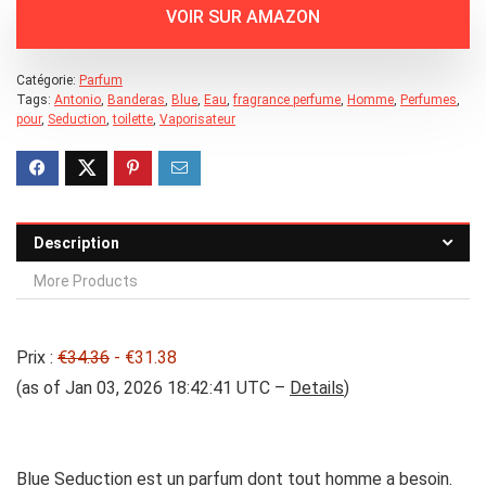
Catégorie:
Parfum
Tags:
Antonio
,
Banderas
,
Blue
,
Eau
,
fragrance perfume
,
Homme
,
Perfumes
,
pour
,
Seduction
,
toilette
,
Vaporisateur
Description
More Products
Prix :
€34.36
- €31.38
(as of Jan 03, 2026 18:42:41 UTC –
Details
)
Blue Seduction est un parfum dont tout homme a besoin.