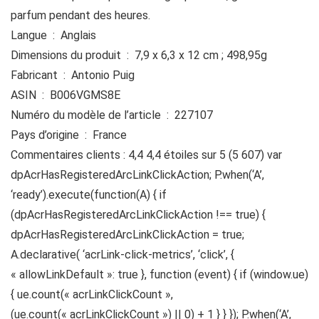
parfum pendant des heures.
Langue ‏ : ‎ Anglais
Dimensions du produit ‏ : ‎ 7,9 x 6,3 x 12 cm ; 498,95g
Fabricant ‏ : ‎ Antonio Puig
ASIN ‏ : ‎ B006VGMS8E
Numéro du modèle de l’article ‏ : ‎ 227107
Pays d’origine ‏ : ‎ France
Commentaires clients : 4,4 4,4 étoiles sur 5 (5 607) var
dpAcrHasRegisteredArcLinkClickAction; P.when(‘A’,
‘ready’).execute(function(A) { if
(dpAcrHasRegisteredArcLinkClickAction !== true) {
dpAcrHasRegisteredArcLinkClickAction = true;
A.declarative( ‘acrLink-click-metrics’, ‘click’, {
« allowLinkDefault »: true }, function (event) { if (window.ue)
{ ue.count(« acrLinkClickCount »,
(ue.count(« acrLinkClickCount ») || 0) + 1 } } }); P.when(‘A’,