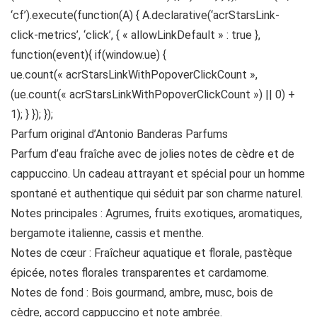
‘cf’).execute(function(A) { A.declarative(‘acrStarsLink-
click-metrics’, ‘click’, { « allowLinkDefault » : true },
function(event){ if(window.ue) {
ue.count(« acrStarsLinkWithPopoverClickCount »,
(ue.count(« acrStarsLinkWithPopoverClickCount ») || 0) +
1); } }); });
Parfum original d’Antonio Banderas Parfums
Parfum d’eau fraîche avec de jolies notes de cèdre et de
cappuccino. Un cadeau attrayant et spécial pour un homme
spontané et authentique qui séduit par son charme naturel.
Notes principales : Agrumes, fruits exotiques, aromatiques,
bergamote italienne, cassis et menthe.
Notes de cœur : Fraîcheur aquatique et florale, pastèque
épicée, notes florales transparentes et cardamome.
Notes de fond : Bois gourmand, ambre, musc, bois de
cèdre, accord cappuccino et note ambrée.