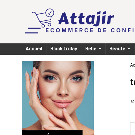
Accueil
Black friday
Bébé
Beauté
Ac
t
10