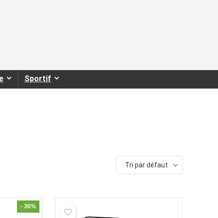
e
Sportif
Tri par défaut
- 36%