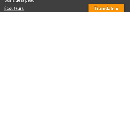
Soins de la peau
Écouteurs
Translate »
Téléphones intelligents
Instruments d’écriture
Liens utiles
À propos de nous
Contactez-nous
Divulgation d’affiliation Amazon
Conditions générales d’utilisation
Politique de confidentialité
Inscrivez-vous à la newsletter hebdomadaire