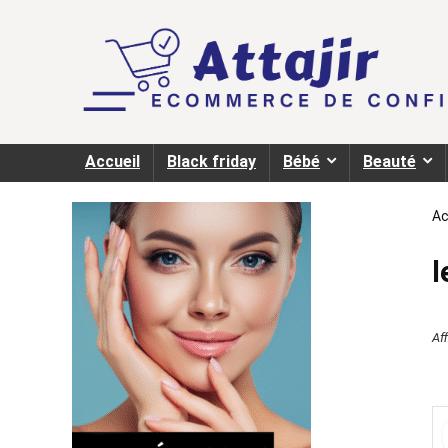
Accueil
Black friday
Bébé
Beauté
Ac
l
Af