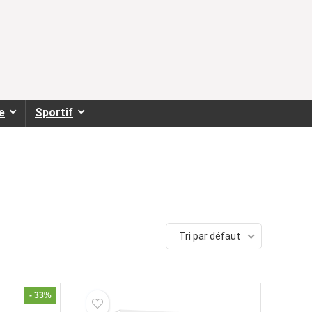
e
Sportif
Tri par défaut
- 33%