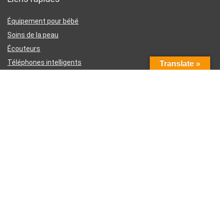
Équipement pour bébé
Soins de la peau
Écouteurs
Téléphones intelligents
Translate »
Instruments d’écriture
Liens utiles
À propos de nous
Contactez-nous
Divulgation d’affiliation Amazon
Conditions générales d’utilisation
Politique de confidentialité