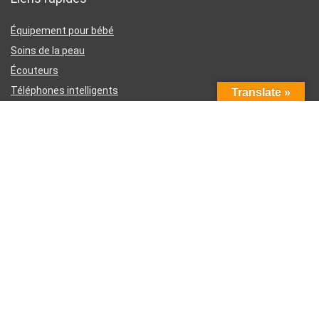
Équipement pour bébé
Soins de la peau
Écouteurs
Téléphones intelligents
Translate »
Instruments d’écriture
Liens utiles
À propos de nous
Contactez-nous
Divulgation d’affiliation Amazon
Conditions générales d’utilisation
Politique de confidentialité