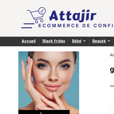
Accueil
Black friday
Bébé
Beauté
Ac
g
Voi