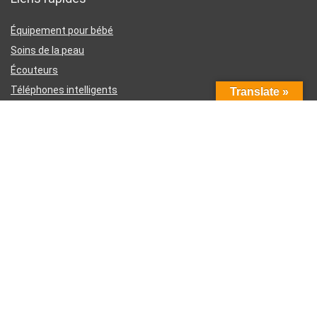
Équipement pour bébé
Soins de la peau
Écouteurs
Téléphones intelligents
Translate »
Instruments d’écriture
Liens utiles
À propos de nous
Contactez-nous
Divulgation d’affiliation Amazon
Conditions générales d’utilisation
Politique de confidentialité