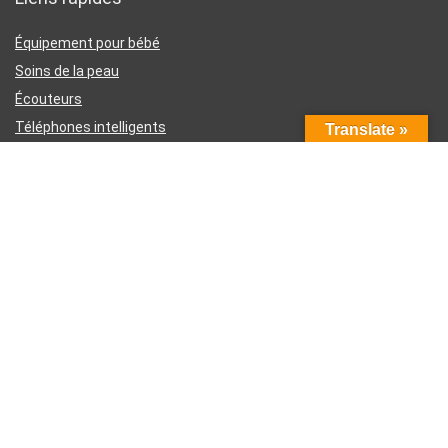
Équipement pour bébé
Soins de la peau
Écouteurs
Téléphones intelligents
Translate »
Instruments d’écriture
Liens utiles
À propos de nous
Contactez-nous
Divulgation d’affiliation Amazon
Conditions générales d’utilisation
Politique de confidentialité