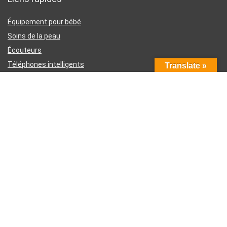
Équipement pour bébé
Soins de la peau
Écouteurs
Téléphones intelligents
Translate »
Instruments d’écriture
Liens utiles
À propos de nous
Contactez-nous
Divulgation d’affiliation Amazon
Conditions générales d’utilisation
Politique de confidentialité