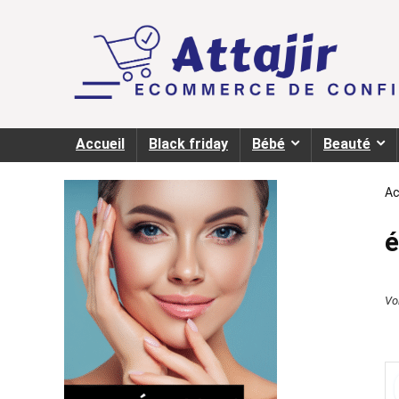
Accueil
Black friday
Bébé
Beauté
Ac
é
Voi