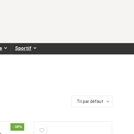
e
Sportif
Tri par défaut
- 38%