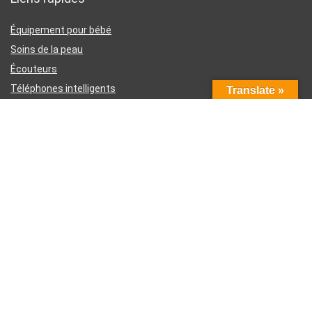
Équipement pour bébé
Soins de la peau
Écouteurs
Téléphones intelligents
Translate »
Instruments d’écriture
Liens utiles
À propos de nous
Contactez-nous
Divulgation d’affiliation Amazon
Conditions générales d’utilisation
Politique de confidentialité