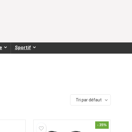
e
Sportif
Tri par défaut
- 35%