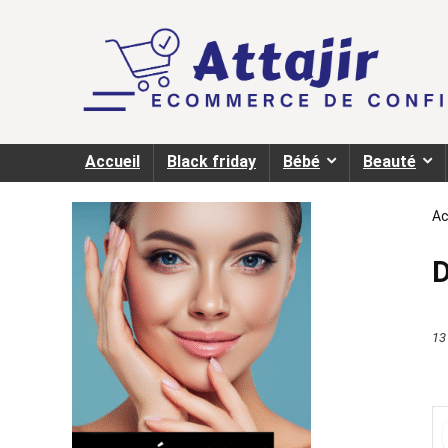
Accueil
Black friday
Bébé
Beauté
Ac
D
13