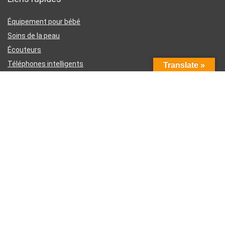
Équipement pour bébé
Soins de la peau
Écouteurs
Téléphones intelligents
Translate »
Instruments d’écriture
Liens utiles
À propos de nous
Contactez-nous
Divulgation d’affiliation Amazon
Conditions générales d’utilisation
Politique de confidentialité