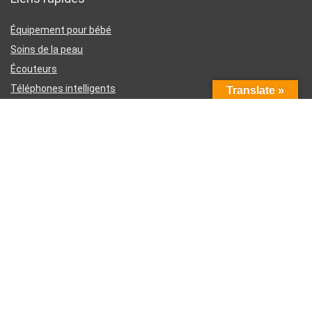
Équipement pour bébé
Soins de la peau
Écouteurs
Téléphones intelligents
Translate »
Instruments d’écriture
Liens utiles
À propos de nous
Contactez-nous
Divulgation d’affiliation Amazon
Conditions générales d’utilisation
Politique de confidentialité