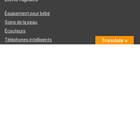
Équipement pour bébé
Soins de la peau
Écouteurs
Téléphones intelligents
Translate »
Instruments d’écriture
Liens utiles
À propos de nous
Contactez-nous
Divulgation d’affiliation Amazon
Conditions générales d’utilisation
Politique de confidentialité